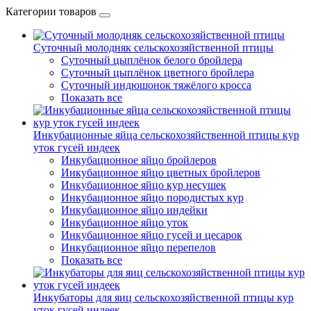
Категории товаров
Суточный молодняк сельскохозяйственной птицы
Суточный цыплёнок белого бройлера
Суточный цыплёнок цветного бройлера
Суточный индюшонок тяжёлого кросса
Показать все
Инкубационные яйца сельскохозяйственной птицы кур
уток гусей индеек
Инкубационное яйцо бройлеров
Инкубационное яйцо цветных бройлеров
Инкубационное яйцо кур несушек
Инкубационное яйцо породистых кур
Инкубационное яйцо индейки
Инкубационное яйцо уток
Инкубационное яйцо гусей и цесарок
Инкубационное яйцо перепелов
Показать все
Инкубаторы для яиц сельскохозяйственной птицы кур
уток гусей индеек