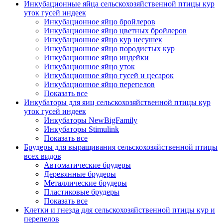
Инкубационные яйца сельскохозяйственной птицы кур
уток гусей индеек
Инкубационное яйцо бройлеров
Инкубационное яйцо цветных бройлеров
Инкубационное яйцо кур несушек
Инкубационное яйцо породистых кур
Инкубационное яйцо индейки
Инкубационное яйцо уток
Инкубационное яйцо гусей и цесарок
Инкубационное яйцо перепелов
Показать все
Инкубаторы для яиц сельскохозяйственной птицы кур
уток гусей индеек
Инкубаторы NewBigFamily
Инкубаторы Stimulink
Показать все
Брудеры для выращивания сельскохозяйственной птицы
всех видов
Автоматические брудеры
Деревянные брудеры
Металлические брудеры
Пластиковые брудеры
Показать все
Клетки и гнезда для сельскохозяйственной птицы кур и
перепелов