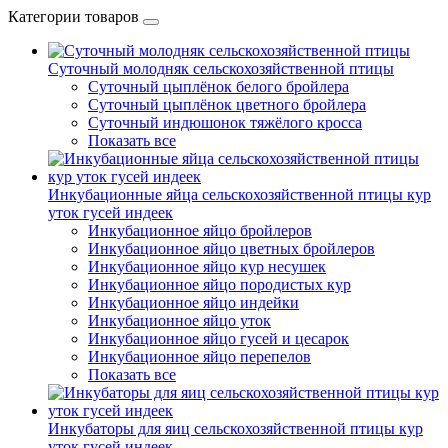
Категории товаров
Суточный молодняк сельскохозяйственной птицы
Суточный цыплёнок белого бройлера
Суточный цыплёнок цветного бройлера
Суточный индюшонок тяжёлого кросса
Показать все
Инкубационные яйца сельскохозяйственной птицы кур
уток гусей индеек
Инкубационное яйцо бройлеров
Инкубационное яйцо цветных бройлеров
Инкубационное яйцо кур несушек
Инкубационное яйцо породистых кур
Инкубационное яйцо индейки
Инкубационное яйцо уток
Инкубационное яйцо гусей и цесарок
Инкубационное яйцо перепелов
Показать все
Инкубаторы для яиц сельскохозяйственной птицы кур
уток гусей индеек