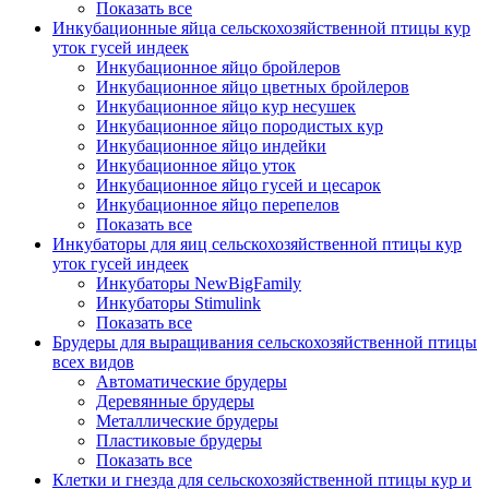
Показать все
Инкубационные яйца сельскохозяйственной птицы кур
уток гусей индеек
Инкубационное яйцо бройлеров
Инкубационное яйцо цветных бройлеров
Инкубационное яйцо кур несушек
Инкубационное яйцо породистых кур
Инкубационное яйцо индейки
Инкубационное яйцо уток
Инкубационное яйцо гусей и цесарок
Инкубационное яйцо перепелов
Показать все
Инкубаторы для яиц сельскохозяйственной птицы кур
уток гусей индеек
Инкубаторы NewBigFamily
Инкубаторы Stimulink
Показать все
Брудеры для выращивания сельскохозяйственной птицы
всех видов
Автоматические брудеры
Деревянные брудеры
Металлические брудеры
Пластиковые брудеры
Показать все
Клетки и гнезда для сельскохозяйственной птицы кур и