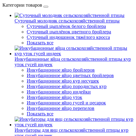
Категории товаров
Суточный молодняк сельскохозяйственной птицы
Суточный цыплёнок белого бройлера
Суточный цыплёнок цветного бройлера
Суточный индюшонок тяжёлого кросса
Показать все
Инкубационные яйца сельскохозяйственной птицы кур
уток гусей индеек
Инкубационное яйцо бройлеров
Инкубационное яйцо цветных бройлеров
Инкубационное яйцо кур несушек
Инкубационное яйцо породистых кур
Инкубационное яйцо индейки
Инкубационное яйцо уток
Инкубационное яйцо гусей и цесарок
Инкубационное яйцо перепелов
Показать все
Инкубаторы для яиц сельскохозяйственной птицы кур
уток гусей индеек