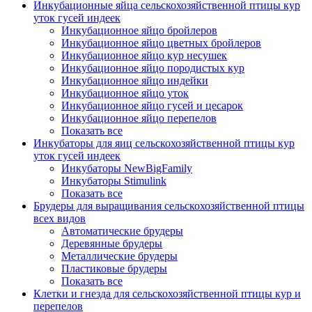
Инкубационные яйца сельскохозяйственной птицы кур
уток гусей индеек
Инкубационное яйцо бройлеров
Инкубационное яйцо цветных бройлеров
Инкубационное яйцо кур несушек
Инкубационное яйцо породистых кур
Инкубационное яйцо индейки
Инкубационное яйцо уток
Инкубационное яйцо гусей и цесарок
Инкубационное яйцо перепелов
Показать все
Инкубаторы для яиц сельскохозяйственной птицы кур
уток гусей индеек
Инкубаторы NewBigFamily
Инкубаторы Stimulink
Показать все
Брудеры для выращивания сельскохозяйственной птицы
всех видов
Автоматические брудеры
Деревянные брудеры
Металлические брудеры
Пластиковые брудеры
Показать все
Клетки и гнезда для сельскохозяйственной птицы кур и
перепелов