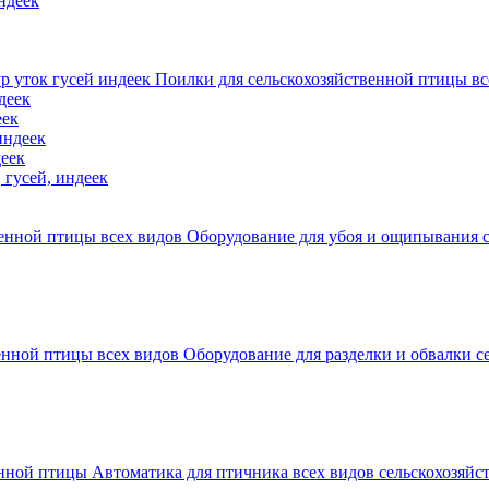
ндеек
Поилки для сельскохозяйственной птицы все
деек
еек
индеек
деек
 гусей, индеек
Оборудование для убоя и ощипывания с
Оборудование для разделки и обвалки с
Автоматика для птичника всех видов сельскохозяй