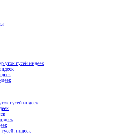
цы
р уток гусей индеек
индеек
ндеек
ндеек
уток гусей индеек
деек
еек
индеек
деек
 гусей, индеек