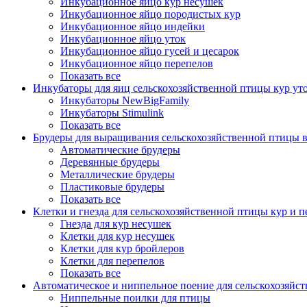
Инкубационное яйцо кур несушек
Инкубационное яйцо породистых кур
Инкубационное яйцо индейки
Инкубационное яйцо уток
Инкубационное яйцо гусей и цесарок
Инкубационное яйцо перепелов
Показать все
Инкубаторы для яиц сельскохозяйственной птицы кур уто
Инкубаторы NewBigFamily
Инкубаторы Stimulink
Показать все
Брудеры для выращивания сельскохозяйственной птицы в
Автоматические брудеры
Деревянные брудеры
Металлические брудеры
Пластиковые брудеры
Показать все
Клетки и гнезда для сельскохозяйственной птицы кур и п
Гнезда для кур несушек
Клетки для кур несушек
Клетки для кур бройлеров
Клетки для перепелов
Показать все
Автоматическое и ниппельное поение для сельскохозяйс
Ниппельные поилки для птицы