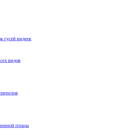
к гусей индеек
сех видов
ерепелов
твенной птицы