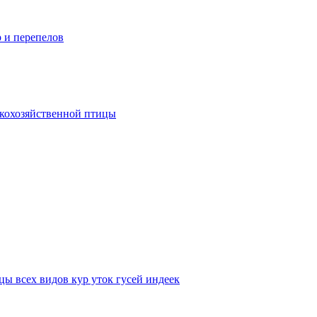
р и перепелов
скохозяйственной птицы
ы всех видов кур уток гусей индеек