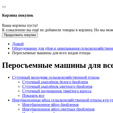
Корзина покупок
Ваша корзина пуста!
К сожалению вы ещё не добавили товары в корзину. Но вы мож
Продолжить покупки
Домой
Оборудование для убоя и ощипывания сельскохозяйствен
Перосъемные машины для всех видов птицы
Перосъемные машины для все
Суточный молодняк сельскохозяйственной птицы
Суточный цыплёнок белого бройлера
Суточный цыплёнок цветного бройлера
Суточный индюшонок тяжёлого кросса
Показать все
Инкубационные яйца сельскохозяйственной птицы кур ут
Инкубационное яйцо бройлеров
Инкубационное яйцо цветных бройлеров