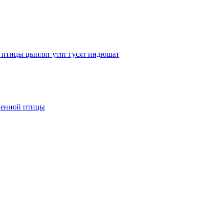
 птицы цыплят утят гусят индюшат
твенной птицы