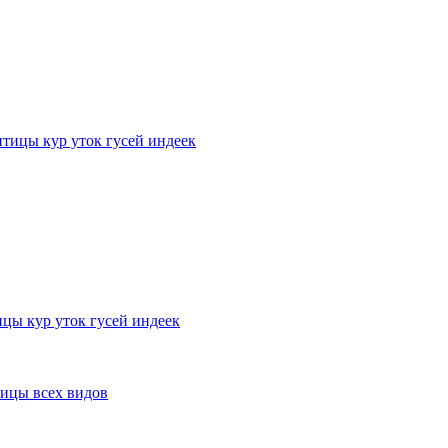
тицы кур уток гусей индеек
цы кур уток гусей индеек
ицы всех видов