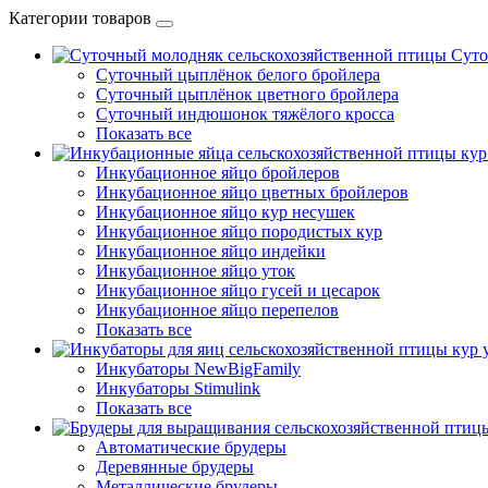
Категории товаров
Суто
Суточный цыплёнок белого бройлера
Суточный цыплёнок цветного бройлера
Суточный индюшонок тяжёлого кросса
Показать все
Инкубационное яйцо бройлеров
Инкубационное яйцо цветных бройлеров
Инкубационное яйцо кур несушек
Инкубационное яйцо породистых кур
Инкубационное яйцо индейки
Инкубационное яйцо уток
Инкубационное яйцо гусей и цесарок
Инкубационное яйцо перепелов
Показать все
Инкубаторы NewBigFamily
Инкубаторы Stimulink
Показать все
Автоматические брудеры
Деревянные брудеры
Металлические брудеры