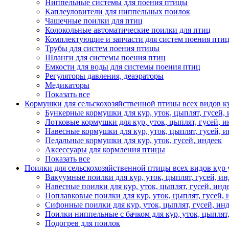
Ниппельные системы для поения птицы
Каплеуловители для ниппельных поилок
Чашечные поилки для птиц
Колокольные автоматические поилки для птиц
Комплектующие и запчасти для систем поения пти
Трубы для систем поения птицы
Шланги для системы поения птиц
Емкости для воды для системы поения птиц
Регуляторы давления, деаэраторы
Медикаторы
Показать все
Кормушки для сельскохозяйственной птицы всех видов ку
Бункерные кормушки для кур, уток, цыплят, гусей, 
Лотковые кормушки для кур, уток, цыплят, гусей, и
Навесные кормушки для кур, уток, цыплят, гусей, и
Педальные кормушки для кур, уток, гусей, индеек
Аксессуары для кормления птицы
Показать все
Поилки для сельскохозяйственной птицы всех видов кур 
Вакуумные поилки для кур, уток, цыплят, гусей, ин
Навесные поилки для кур, уток, цыплят, гусей, инд
Поплавковые поилки для кур, уток, цыплят, гусей, 
Сифонные поилки для кур, уток, цыплят, гусей, ин
Поилки ниппельные с бачком для кур, уток, цыплят,
Подогрев для поилок