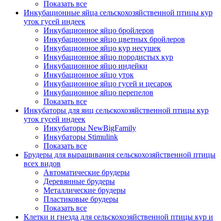
Показать все
Инкубационные яйца сельскохозяйственной птицы кур
уток гусей индеек
Инкубационное яйцо бройлеров
Инкубационное яйцо цветных бройлеров
Инкубационное яйцо кур несушек
Инкубационное яйцо породистых кур
Инкубационное яйцо индейки
Инкубационное яйцо уток
Инкубационное яйцо гусей и цесарок
Инкубационное яйцо перепелов
Показать все
Инкубаторы для яиц сельскохозяйственной птицы кур
уток гусей индеек
Инкубаторы NewBigFamily
Инкубаторы Stimulink
Показать все
Брудеры для выращивания сельскохозяйственной птицы
всех видов
Автоматические брудеры
Деревянные брудеры
Металлические брудеры
Пластиковые брудеры
Показать все
Клетки и гнезда для сельскохозяйственной птицы кур и