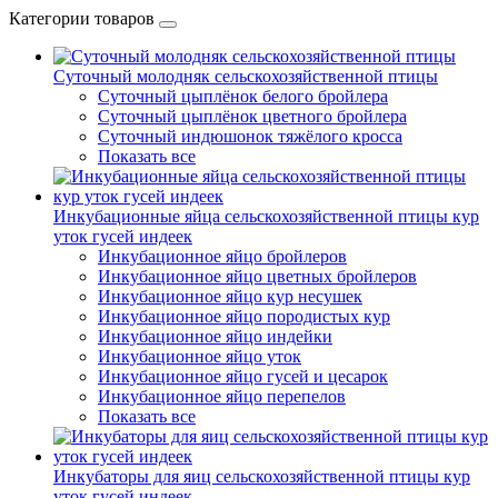
Категории товаров
Суточный молодняк сельскохозяйственной птицы
Суточный цыплёнок белого бройлера
Суточный цыплёнок цветного бройлера
Суточный индюшонок тяжёлого кросса
Показать все
Инкубационные яйца сельскохозяйственной птицы кур
уток гусей индеек
Инкубационное яйцо бройлеров
Инкубационное яйцо цветных бройлеров
Инкубационное яйцо кур несушек
Инкубационное яйцо породистых кур
Инкубационное яйцо индейки
Инкубационное яйцо уток
Инкубационное яйцо гусей и цесарок
Инкубационное яйцо перепелов
Показать все
Инкубаторы для яиц сельскохозяйственной птицы кур
уток гусей индеек