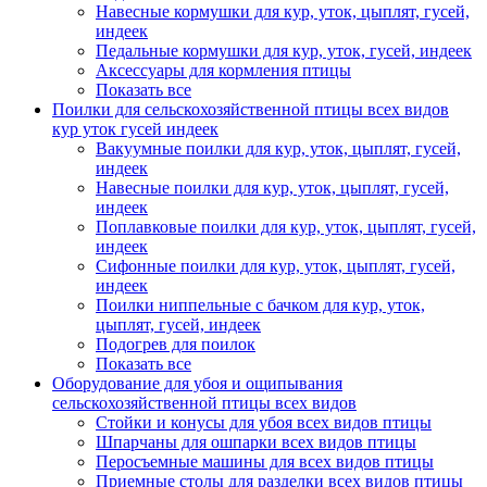
Навесные кормушки для кур, уток, цыплят, гусей,
индеек
Педальные кормушки для кур, уток, гусей, индеек
Аксессуары для кормления птицы
Показать все
Поилки для сельскохозяйственной птицы всех видов
кур уток гусей индеек
Вакуумные поилки для кур, уток, цыплят, гусей,
индеек
Навесные поилки для кур, уток, цыплят, гусей,
индеек
Поплавковые поилки для кур, уток, цыплят, гусей,
индеек
Сифонные поилки для кур, уток, цыплят, гусей,
индеек
Поилки ниппельные с бачком для кур, уток,
цыплят, гусей, индеек
Подогрев для поилок
Показать все
Оборудование для убоя и ощипывания
сельскохозяйственной птицы всех видов
Стойки и конусы для убоя всех видов птицы
Шпарчаны для ошпарки всех видов птицы
Перосъемные машины для всех видов птицы
Приемные столы для разделки всех видов птицы