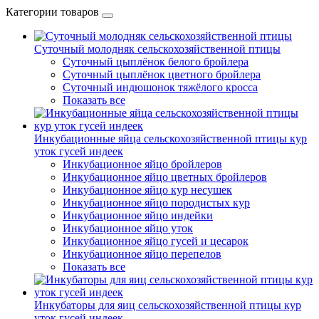
Категории товаров
Суточный молодняк сельскохозяйственной птицы
Суточный цыплёнок белого бройлера
Суточный цыплёнок цветного бройлера
Суточный индюшонок тяжёлого кросса
Показать все
Инкубационные яйца сельскохозяйственной птицы кур
уток гусей индеек
Инкубационное яйцо бройлеров
Инкубационное яйцо цветных бройлеров
Инкубационное яйцо кур несушек
Инкубационное яйцо породистых кур
Инкубационное яйцо индейки
Инкубационное яйцо уток
Инкубационное яйцо гусей и цесарок
Инкубационное яйцо перепелов
Показать все
Инкубаторы для яиц сельскохозяйственной птицы кур
уток гусей индеек