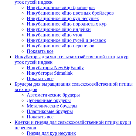
уток гусей индеек
Инкубационное яйцо бройлеров
Инкубационное яйцо цветных бройлеров
Инкубационное яйцо кур несушек
Инкубационное яйцо породистых кур
Инкубационное яйцо индейки
Инкубационное яйцо уток
Инкубационное яйцо гусей и цесарок
Инкубационное яйцо перепелов
Показать все
Инкубаторы для яиц сельскохозяйственной птицы кур
уток гусей индеек
Инкубаторы NewBigFamily
Инкубаторы Stimulink
Показать все
Брудеры для выращивания сельскохозяйственной птицы
всех видов
Автоматические брудеры
Деревянные брудеры
Металлические брудеры
Пластиковые брудеры
Показать все
Клетки и гнезда для сельскохозяйственной птицы кур и
перепелов
Гнезда для кур несушек