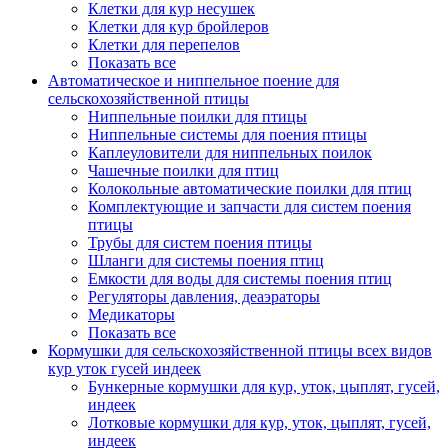
Клетки для кур несушек
Клетки для кур бройлеров
Клетки для перепелов
Показать все
Автоматическое и ниппельное поение для
сельскохозяйственной птицы
Ниппельные поилки для птицы
Ниппельные системы для поения птицы
Каплеуловители для ниппельных поилок
Чашечные поилки для птиц
Колокольные автоматические поилки для птиц
Комплектующие и запчасти для систем поения
птицы
Трубы для систем поения птицы
Шланги для системы поения птиц
Емкости для воды для системы поения птиц
Регуляторы давления, деаэраторы
Медикаторы
Показать все
Кормушки для сельскохозяйственной птицы всех видов
кур уток гусей индеек
Бункерные кормушки для кур, уток, цыплят, гусей,
индеек
Лотковые кормушки для кур, уток, цыплят, гусей,
индеек