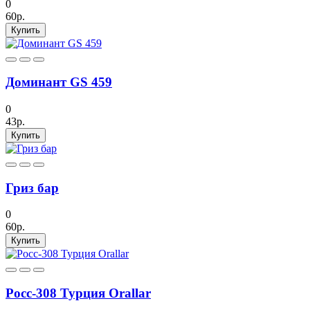
0
60р.
Купить
Доминант GS 459
0
43р.
Купить
Гриз бар
0
60р.
Купить
Росс-308 Турция Orallar