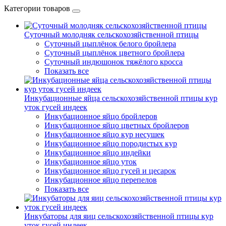
Категории товаров
Суточный молодняк сельскохозяйственной птицы
Суточный цыплёнок белого бройлера
Суточный цыплёнок цветного бройлера
Суточный индюшонок тяжёлого кросса
Показать все
Инкубационные яйца сельскохозяйственной птицы кур
уток гусей индеек
Инкубационное яйцо бройлеров
Инкубационное яйцо цветных бройлеров
Инкубационное яйцо кур несушек
Инкубационное яйцо породистых кур
Инкубационное яйцо индейки
Инкубационное яйцо уток
Инкубационное яйцо гусей и цесарок
Инкубационное яйцо перепелов
Показать все
Инкубаторы для яиц сельскохозяйственной птицы кур
уток гусей индеек