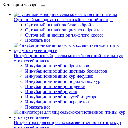
Категории товаров
Суточный молодняк сельскохозяйственной птицы
Суточный цыплёнок белого бройлера
Суточный цыплёнок цветного бройлера
Суточный индюшонок тяжёлого кросса
Показать все
Инкубационные яйца сельскохозяйственной птицы кур
уток гусей индеек
Инкубационное яйцо бройлеров
Инкубационное яйцо цветных бройлеров
Инкубационное яйцо кур несушек
Инкубационное яйцо породистых кур
Инкубационное яйцо индейки
Инкубационное яйцо уток
Инкубационное яйцо гусей и цесарок
Инкубационное яйцо перепелов
Показать все
Инкубаторы для яиц сельскохозяйственной птицы кур
уток гусей индеек