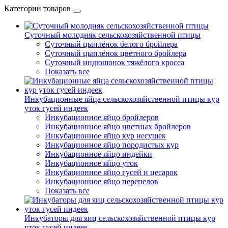
Категории товаров
Суточный молодняк сельскохозяйственной птицы
Суточный цыплёнок белого бройлера
Суточный цыплёнок цветного бройлера
Суточный индюшонок тяжёлого кросса
Показать все
Инкубационные яйца сельскохозяйственной птицы кур
уток гусей индеек
Инкубационное яйцо бройлеров
Инкубационное яйцо цветных бройлеров
Инкубационное яйцо кур несушек
Инкубационное яйцо породистых кур
Инкубационное яйцо индейки
Инкубационное яйцо уток
Инкубационное яйцо гусей и цесарок
Инкубационное яйцо перепелов
Показать все
Инкубаторы для яиц сельскохозяйственной птицы кур
уток гусей индеек