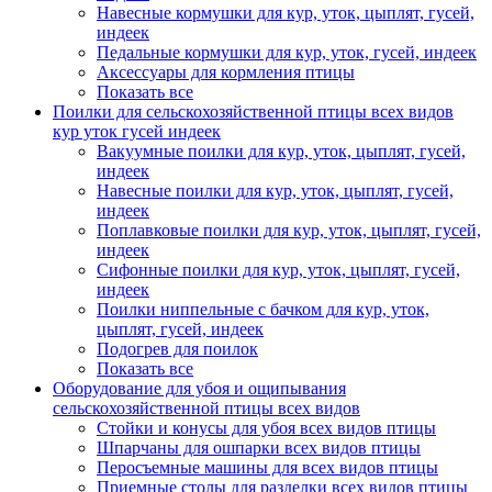
Навесные кормушки для кур, уток, цыплят, гусей,
индеек
Педальные кормушки для кур, уток, гусей, индеек
Аксессуары для кормления птицы
Показать все
Поилки для сельскохозяйственной птицы всех видов
кур уток гусей индеек
Вакуумные поилки для кур, уток, цыплят, гусей,
индеек
Навесные поилки для кур, уток, цыплят, гусей,
индеек
Поплавковые поилки для кур, уток, цыплят, гусей,
индеек
Сифонные поилки для кур, уток, цыплят, гусей,
индеек
Поилки ниппельные с бачком для кур, уток,
цыплят, гусей, индеек
Подогрев для поилок
Показать все
Оборудование для убоя и ощипывания
сельскохозяйственной птицы всех видов
Стойки и конусы для убоя всех видов птицы
Шпарчаны для ошпарки всех видов птицы
Перосъемные машины для всех видов птицы
Приемные столы для разделки всех видов птицы