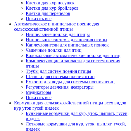
Клетки для кур несушек
Клетки для кур бройлеров
Клетки для перепелов
Показать все
Автоматическое и ниппельное поение для
сельскохозяйственной птицы
Ниппельные поилки для птицы
Ниппельные системы для поения птицы
Каплеуловители для ниппельных поилок
Чашечные поилки для птиц
Колокольные автоматические поилки для птиц
Комплектующие и запчасти для систем поения
птицы
Трубы для систем поения птицы
Шланги для системы поения птиц
Емкости для воды для системы поения птиц
Регуляторы давления, деаэраторы
Медикаторы
Показать все
Кормушки для сельскохозяйственной птицы всех видов
кур уток гусей индеек
Бункерные кормушки для кур, уток, цыплят, гусей,
индеек
Лотковые кормушки для кур, уток, цыплят, гусей,
индеек