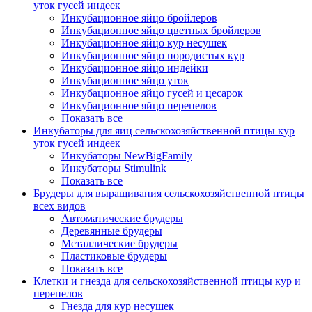
уток гусей индеек
Инкубационное яйцо бройлеров
Инкубационное яйцо цветных бройлеров
Инкубационное яйцо кур несушек
Инкубационное яйцо породистых кур
Инкубационное яйцо индейки
Инкубационное яйцо уток
Инкубационное яйцо гусей и цесарок
Инкубационное яйцо перепелов
Показать все
Инкубаторы для яиц сельскохозяйственной птицы кур
уток гусей индеек
Инкубаторы NewBigFamily
Инкубаторы Stimulink
Показать все
Брудеры для выращивания сельскохозяйственной птицы
всех видов
Автоматические брудеры
Деревянные брудеры
Металлические брудеры
Пластиковые брудеры
Показать все
Клетки и гнезда для сельскохозяйственной птицы кур и
перепелов
Гнезда для кур несушек